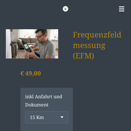
Zum
Hauptinhalt
springen
Frequenzfeld
messung
(EFM)
€ 49,00
inkl Anfahrt und
Dokument